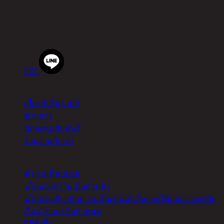
90 ซอยโยธินพัฒนา ถนนประดิษฐ์มนูธรรม แขวงคลองจั่น
เขตบางกะปิ กรุงเทพมหานคร 10240
เบอร์โทรศัพท์
02-514-7111 |
โทรสาร
02-514-7115



เกี่ยวกับ
เกี่ยวกับรีน่า เฮย์
ข่าวสาร
นักลงทุนสัมพันธ์
ร่วมงานกับเรา
ความช่วยเหลือ
คำถามที่พบบ่อย
นโยบายความเป็นส่วนตัว
นโยบายเกี่ยวกับความเป็นส่วนตัวในการใช้กล้องวงจรปิด
เงื่อนไขและข้อกำหนด
วิธีสั่งซื้อ