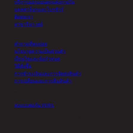
บริการออกแบบตกแต่งภายใน
แคตตาล็อกและโบรชัวร์
ติดต่อเรา
สาขารีน่า เฮย์
ความช่วยเหลือ
คำถามที่พบบ่อย
นโยบายความเป็นส่วนตัว
เงื่อนไขและข้อกำหนด
วิธีสั่งซื้อ
การชำระเงินและการจัดส่งสินค้า
การเปลี่ยนและการคืนสินค้า
จัดการคุกกี้
ส่งแบบฟอร์ม PDPA
สำนักงานใหญ่ ชิค รีพับบลิค จำกัด (มหาชน)
90 ซอยโยธินพัฒนา ถนนประดิษฐ์มนูธรรม แขวงคลองจั่น เขต