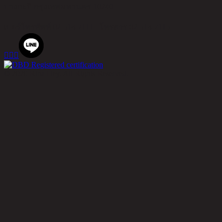
บางกะปิ กรุงเทพมหานคร 10240
เบอร์โทรศัพท์
02-514-7111 |
โทรสาร
02-514-7115



© 2020 Rina Hey. All Rights Reserved.