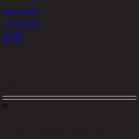
LOTTIE, นาฬิกาติดผนัง
21-02-040-000002
990 THB
396
THB
<
1
>
ตัวกรอง
ติดต่อเรา
สำนักงานใหญ่ ชิค รีพับบลิค จำกัด (มหาชน)