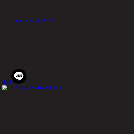
จัดการคุกกี้
ส่งแบบฟอร์ม PDPA
สำนักงานใหญ่ ชิค รีพับบลิค จำกัด (มหาชน)
90 ซอยโยธินพัฒนา ถนนประดิษฐ์มนูธรรม แขวงคลองจั่น เขต
บางกะปิ กรุงเทพมหานคร 10240
เบอร์โทรศัพท์
02-514-7111 |
โทรสาร
02-514-7115



© 2020 Rina Hey. All Rights Reserved.