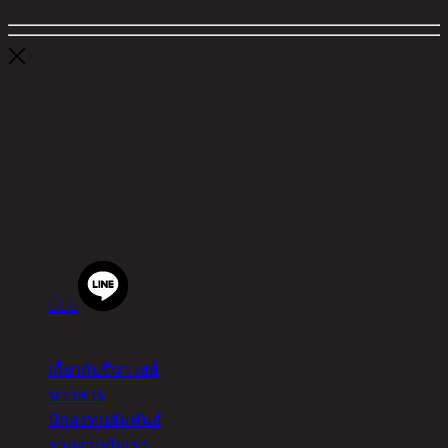
ติดต่อเรา
สำนักงานใหญ่ ชิค รีพับบลิค จำกัด (มหาชน)
90 ซอยโยธินพัฒนา ถนนประดิษฐ์มนูธรรม แขวงคลองจั่น
เขตบางกะปิ กรุงเทพมหานคร 10240
เบอร์โทรศัพท์
02-514-7111 |
โทรสาร
02-514-7115



เกี่ยวกับ
เกี่ยวกับรีน่า เฮย์
ข่าวสาร
นักลงทุนสัมพันธ์
ร่วมงานกับเรา