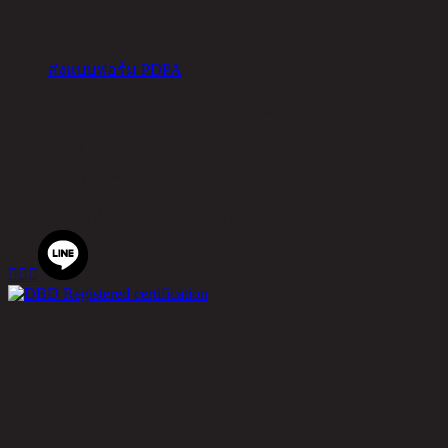
จัดการคุกกี้
ส่งแบบฟอร์ม PDPA
สำนักงานใหญ่ ชิค รีพับบลิค จำกัด (มหาชน)
90 ซอยโยธินพัฒนา ถนนประดิษฐ์มนูธรรม แขวงคลองจั่น เขต
บางกะปิ กรุงเทพมหานคร 10240
เบอร์โทรศัพท์
02-514-7111 |
โทรสาร
02-514-7115



© 2020 Rina Hey. All Rights Reserved.