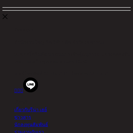
ติดต่อเรา
สำนักงานใหญ่ ชิค รีพับบลิค จำกัด (มหาชน)
90 ซอยโยธินพัฒนา ถนนประดิษฐ์มนูธรรม แขวงคลองจั่น
เขตบางกะปิ กรุงเทพมหานคร 10240
เบอร์โทรศัพท์
02-514-7111 |
โทรสาร
02-514-7115



เกี่ยวกับ
เกี่ยวกับรีน่า เฮย์
ข่าวสาร
นักลงทุนสัมพันธ์
ร่วมงานกับเรา