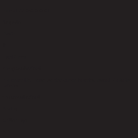
code 21-02-040-000001
วัสดุหลัก
Plastic
สี
Light Green
การดูแลผลิตภัณฑ์
For longer life. Please use zinc-carbon batteries, instead of alkaline
batteries
ประเภทผลิตภัณฑ์
Analog
นาฬิกาปลุก
NO