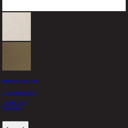
LIMESS/105, เตียง 3.5 ฟุต
T
21-01-003-000055
2
14,200 THB
9,940
THB
5