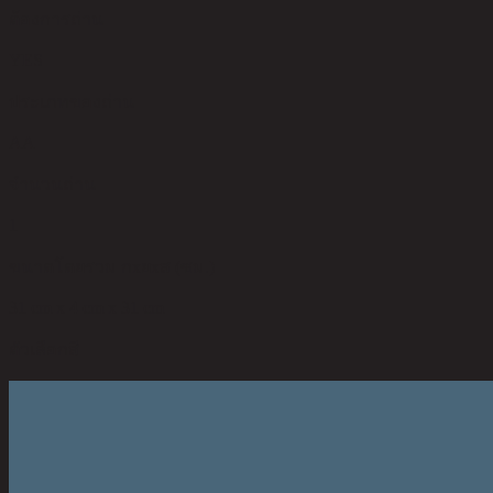
ต้องการถ่าน
YES
ประเภทของถ่าน
AA
จำนวนถ่าน
1
ขนาดโดยรวม กxยxส (ซม.)
31 cm x 4 cm x 31 cm
ตัวเลือกสี