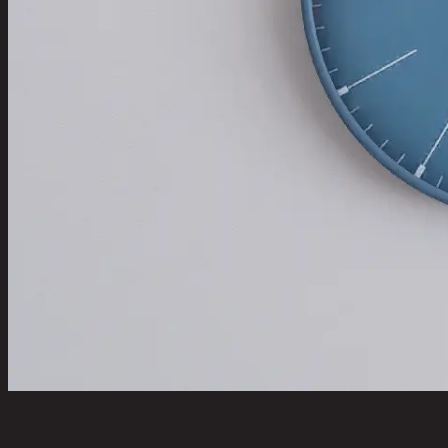
RAF,นาฬิกาติดผนัง