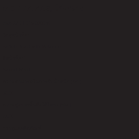
MOKKA-A/89, โต๊ะกลาง
code 22-01-016-000038
วัสดุหน้าท็อป
Particle Board with Melamine
สีหน้าท็อป
Natural Wood
ความสามารถในการรับน้ำหนัก (กก.)
50.00
ความสูงจากพื้นถึงใต้โครง (ซม.)
72.00
การดูแลผลิตภัณฑ์