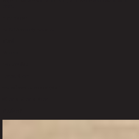
Wipe off surface with a dry cloth,can't use the acid-base liquid to
clean.
การประกอบ
Partial Assembly Required
สไตล์
Modern
ประเภทห้อง
Living Room
ขนาดโดยรวม กxยxส (ซม.)
89 cm x 50 cm x 38 cm
ตัวเลือกสี