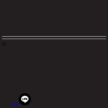
<
1
>
ตัวกรอง
ติดต่อเรา
สำนักงานใหญ่ ชิค รีพับบลิค จำกัด (มหาชน)
90 ซอยโยธินพัฒนา ถนนประดิษฐ์มนูธรรม แขวงคลองจั่น
เขตบางกะปิ กรุงเทพมหานคร 10240
เบอร์โทรศัพท์
02-514-7111 |
โทรสาร
02-514-7115


