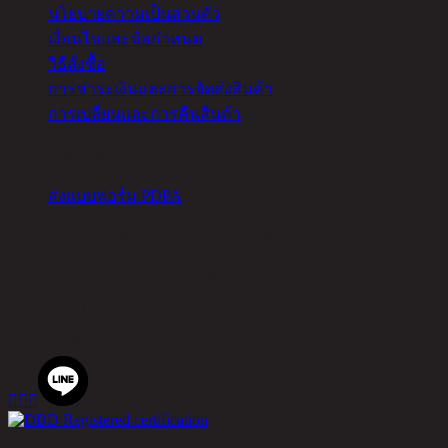
นโยบายความเป็นส่วนตัว
เงื่อนไขและข้อกำหนด
วิธีสั่งซื้อ
การชำระเงินและการจัดส่งสินค้า
การเปลี่ยนและการคืนสินค้า
จัดการคุกกี้
ส่งแบบฟอร์ม PDPA
สำนักงานใหญ่ ชิค รีพับบลิค จำกัด (มหาชน)
90 ซอยโยธินพัฒนา ถนนประดิษฐ์มนูธรรม แขวงคลองจั่น เขต
บางกะปิ กรุงเทพมหานคร 10240
เบอร์โทรศัพท์
02-514-7111 |
โทรสาร
02-514-7115



© 2020 Rina Hey. All Rights Reserved.