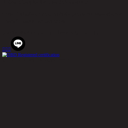
สำนักงานใหญ่ ชิค รีพับบลิค จำกัด (มหาชน)
90 ซอยโยธินพัฒนา ถนนประดิษฐ์มนูธรรม แขวงคลองจั่น เขต
บางกะปิ กรุงเทพมหานคร 10240
เบอร์โทรศัพท์
02-514-7111 |
โทรสาร
02-514-7115



© 2020 Rina Hey. All Rights Reserved.