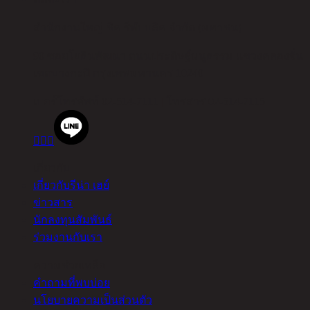
สำนักงานใหญ่ ชิค รีพับบลิค จำกัด (มหาชน)
90 ซอยโยธินพัฒนา ถนนประดิษฐ์มนูธรรม แขวงคลองจั่น
เขตบางกะปิ กรุงเทพมหานคร 10240
เบอร์โทรศัพท์
02-514-7111 |
โทรสาร
02-514-7115



เกี่ยวกับ
เกี่ยวกับรีน่า เฮย์
ข่าวสาร
นักลงทุนสัมพันธ์
ร่วมงานกับเรา
ความช่วยเหลือ
คำถามที่พบบ่อย
นโยบายความเป็นส่วนตัว