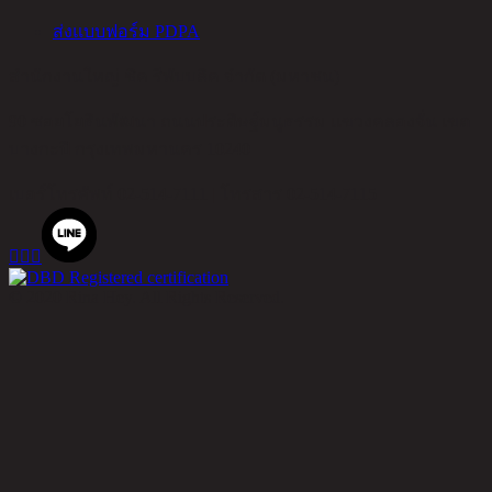
ส่งแบบฟอร์ม PDPA
สำนักงานใหญ่ ชิค รีพับบลิค จำกัด (มหาชน)
90 ซอยโยธินพัฒนา ถนนประดิษฐ์มนูธรรม แขวงคลองจั่น เขต
บางกะปิ กรุงเทพมหานคร 10240
เบอร์โทรศัพท์
02-514-7111 |
โทรสาร
02-514-7115



© 2020 Rina Hey. All Rights Reserved.