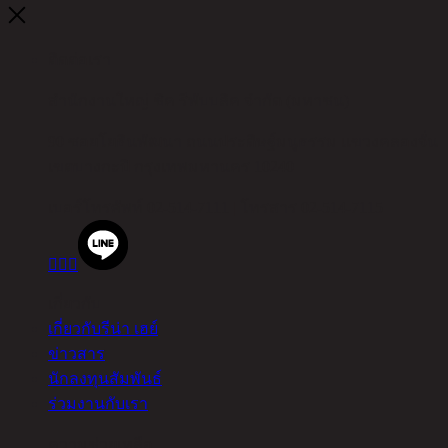
ติดต่อเรา
สำนักงานใหญ่ ชิค รีพับบลิค จำกัด (มหาชน)
90 ซอยโยธินพัฒนา ถนนประดิษฐ์มนูธรรม แขวงคลองจั่น
เขตบางกะปิ กรุงเทพมหานคร 10240
เบอร์โทรศัพท์
02-514-7111 |
โทรสาร
02-514-7115



เกี่ยวกับ
เกี่ยวกับรีน่า เฮย์
ข่าวสาร
นักลงทุนสัมพันธ์
ร่วมงานกับเรา
ความช่วยเหลือ