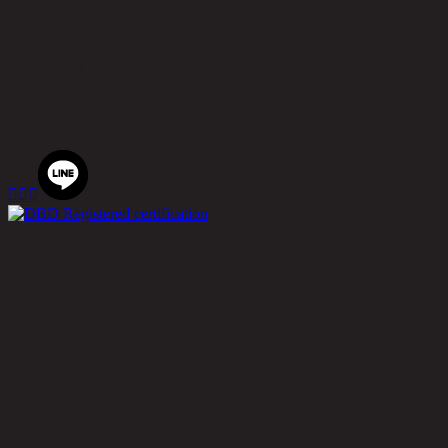
สำนักงานใหญ่ ชิค รีพับบลิค จำกัด (มหาชน)
90 ซอยโยธินพัฒนา ถนนประดิษฐ์มนูธรรม แขวงคลองจั่น เขต
บางกะปิ กรุงเทพมหานคร 10240
เบอร์โทรศัพท์
02-514-7111 |
โทรสาร
02-514-7115



© 2020 Rina Hey. All Rights Reserved.