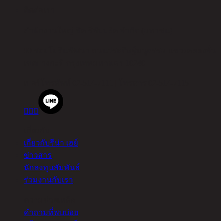
ติดต่อเรา
สำนักงานใหญ่ ชิค รีพับบลิค จำกัด (มหาชน)
90 ซอยโยธินพัฒนา ถนนประดิษฐ์มนูธรรม แขวงคลองจั่น
เขตบางกะปิ กรุงเทพมหานคร 10240
เบอร์โทรศัพท์
02-514-7111 |
โทรสาร
02-514-7115



เกี่ยวกับ
เกี่ยวกับรีน่า เฮย์
ข่าวสาร
นักลงทุนสัมพันธ์
ร่วมงานกับเรา
ความช่วยเหลือ
คำถามที่พบบ่อย