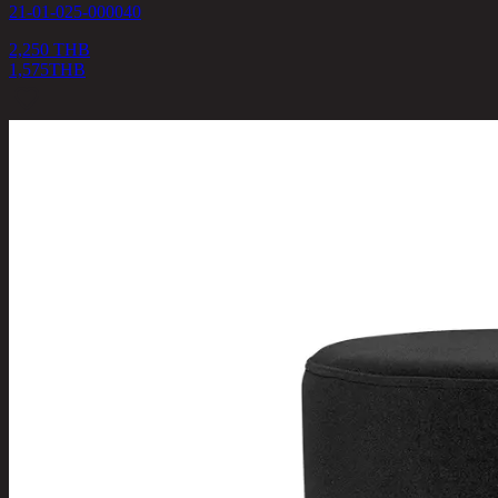
21-01-025-000040
2,250 THB
1,575
THB