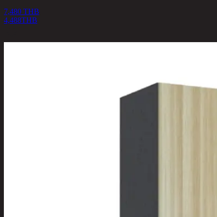
7,480 THB
4,488
THB