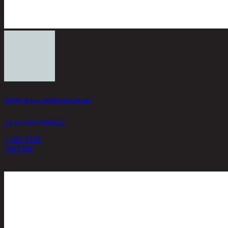
SNOW/ ผ้านวม เส้นใยไมโครไฟเบอร์
22-04-084-000002
1,300 THB
780
THB