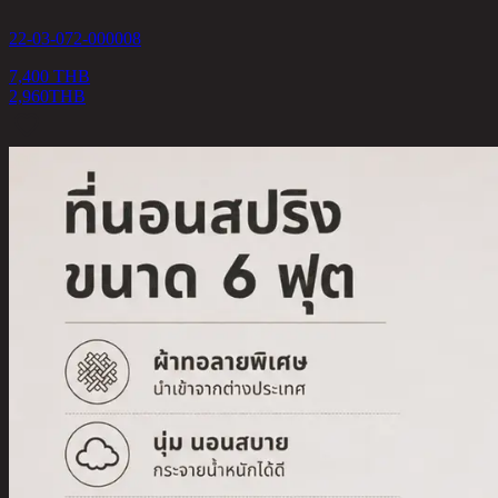
22-03-072-000008
7,400 THB
2,960
THB