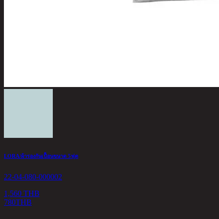
LORA/ผ้ารองกันเปื้อนขนาด 5ฟุต
22-04-080-000002
1,560 THB
780
THB