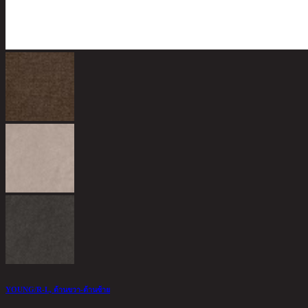
YOUNG/R-L, ด้านขวา-ด้านซ้าย