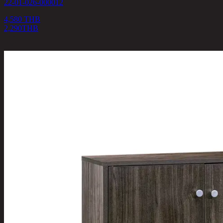
22-01-026-000012
4,580 THB
2,290
THB