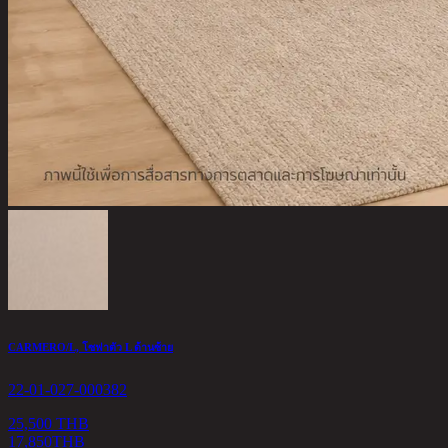
CARMERO/L, โซฟาตัว L ด้านซ้าย
22-01-027-000382
25,500 THB
17,850
THB