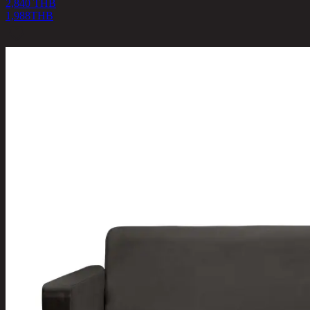
2,840 THB
1,988
THB