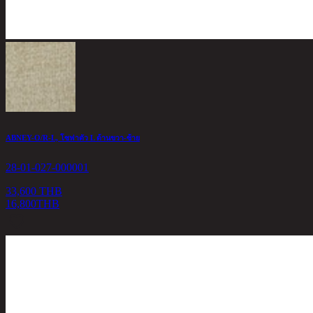
ABNEY-O/R-L, โซฟาตัว L ด้านขวา-ซ้าย
28-01-027-000001
33,600 THB
16,800
THB