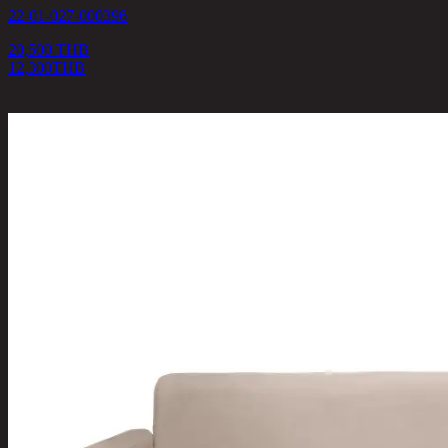
22-01-027-000396
20,500 THB
12,300
THB