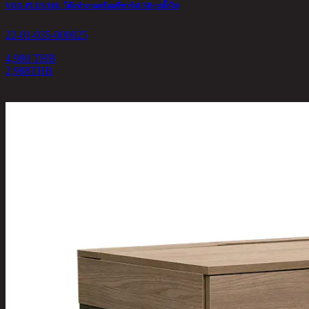
VOX-PLUS/100, โต๊ะทำงานพร้อมที่ชาร์จUSB+ปลั๊กไฟ
22-01-035-000025
4,980 THB
2,988
THB