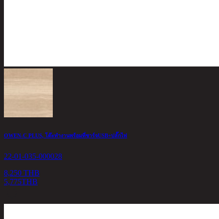
OWEN-C PLUS, โต๊ะทำงานพร้อมที่ชาร์จUSB+ปลั๊กไฟ
22-01-035-000028
8,250 THB
5,775
THB