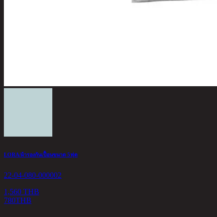
LORA/ผ้ารองกันเปื้อนขนาด 5ฟุต
22-04-080-000002
1,560 THB
780
THB