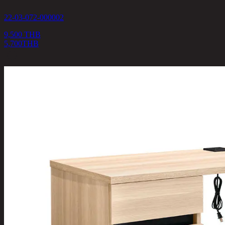
22-03-072-000002
9,500 THB
5,700
THB